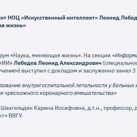
ант НОЦ «Искусственный интеллект» Леонид Лебеде
ая жизнь»
рум «Наука, меняющая жизнь». На секции
«Информа
 «ИИ»
Лебедев Леонид Александрови
ч
(специально
учение»
) выступил с докладом и заслуженно занял 3
ование внутригоспитальной летальности у больных
ле чрескожного коронарного вмешательства»
 Шахгельдян Карина Иосифовна, д.т.н., профессор,
т» ВВГУ.