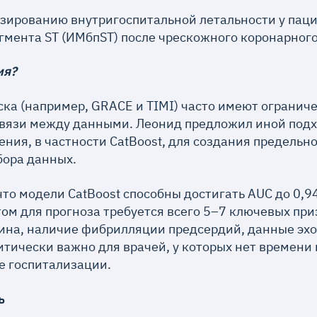
зированию внутригоспитальной летальности у пац
гмента ST (ИМбпST) после чрескожного коронарного
ия?
а (например, GRACE и TIMI) часто имеют ограниче
вязи между данными. Леонид предложил иной подх
ния, в частности CatBoost, для создания предельно
бора данных.
то модели CatBoost способны достигать AUC до 0,94
том для прогноза требуется всего 5–7 ключевых при
нина, наличие фибрилляции предсердий, данные эх
ритически важно для врачей, у которых нет времен
ле госпитализации.
ь