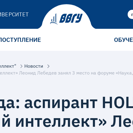
ИВЕРСИТЕТ
ПОСТУПЛЕНИЕ
ОБУЧ
еллект"
Новости
еллект» Леонид Лебедев занял 3 место на форуме «Наука
да: аспирант НО
й интеллект» Л