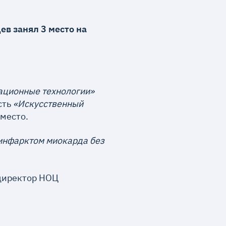
в занял 3 место на
ционные технологии»
сть
«Искусственный
 место.
 инфарктом миокарда без
 директор НОЦ