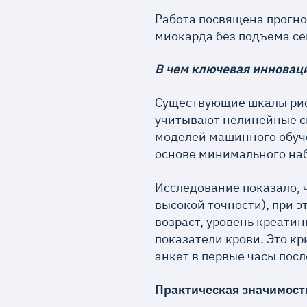
Работа посвящена прогно
миокарда без подъема се
В чем ключевая инновац
Существующие шкалы риск
учитывают нелинейные с
моделей машинного обуче
основе минимального на
Исследование показало, ч
высокой точности), при э
возраст, уровень креати
показатели крови. Это к
анкет в первые часы пос
П
рактическая значимост