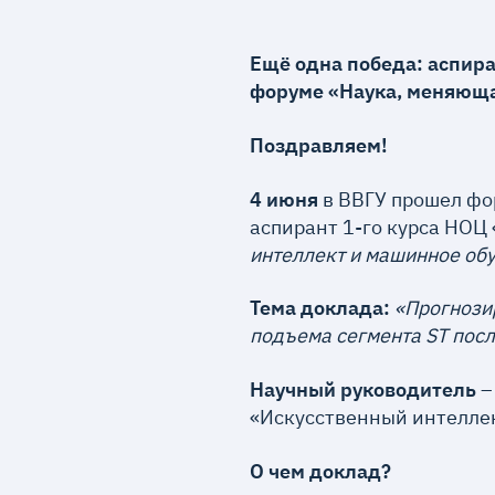
Ещё одна победа: аспир
форуме «Наука, меняющ
Поздравляем!
4 июня
в ВВГУ прошел фо
аспирант 1-го курса НОЦ
интеллект и машинное об
Тема доклада:
«Прогнозир
подъема сегмента ST пос
Научный руководител
ь
–
«Искусственный интеллек
О чем доклад?