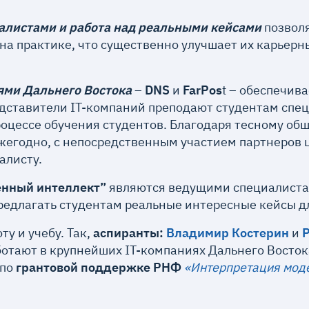
алистами и работа над реальными кейсами
позволя
 на практике, что существенно улучшает их карьерн
ями Дальнего Востока
–
DNS
и
FarPos
t – обеспечив
едставители IT-компаний преподают студентам сп
роцессе обучения студентов. Благодаря тесному об
жегодно, с непосредственным участием партнеров 
алисту.
енный интеллект”
являются ведущими специалистам
предлагать студентам реальные интересные кейсы дл
у и учебу. Так,
аспиранты:
Владимир Костерин
и
аботают в крупнейших IT-компаниях Дальнего Восто
 по
грантовой поддержке РНФ
«Интерпретация мод