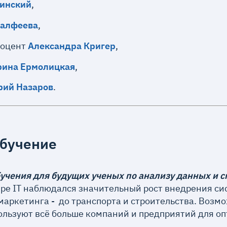
инский
,
Шалфеева
,
доцент
Александра Кригер
,
ина Ермолицкая
,
ий Назаров
.
обучение
учения для будущих ученых по анализу данных и 
ире IT наблюдался значительный рост внедрения си
маркетинга - до транспорта и строительства. Возм
льзуют всё больше компаний и предприятий для о