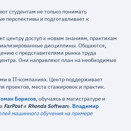
ют студентам не только понимать
ые перспективы и подготавливает к
ает центру доступ к новым знаниям, практикам
ециализированные дисциплины. Общаются,
щению с представителями рынка труда
центра. Они направляют план на необходимые
и в IT-компаниях. Центр поддерживает
я проектов, места стажировок и практик.
Роман Борисов
, обучаясь в магистратуре и
ка
FarPost
и
Rhonda Softwar
e.
Владимир
елей машинного обучения на примере