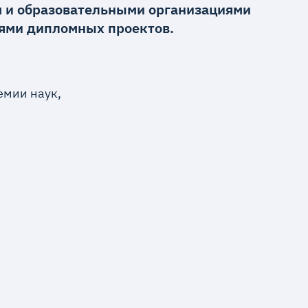
м и образовательными организациями
лями дипломных проектов.
емии наук,