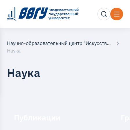
Владивостокский
государственный
университет
Научно-образовательный центр "Искусственный интеллект"
Наука
Наука
Публикации
Гр