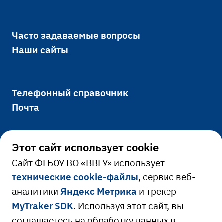
Часто задаваемые вопросы
Наши сайты
Телефонный справочник
Почта
Этот сайт использует cookie
Официально
Cайт ФГБОУ ВО «ВВГУ» использует
технические cookie-файлы
, сервис веб-
Сведения об образовательной
аналитики
Яндекс Метрика
и трекер
Ресурсы и сервисы
организации
MyTraker SDK
. Используя этот сайт, вы
Сведения о доходах руководителя
Расписание занятий
соглашаетесь на обработку данных в