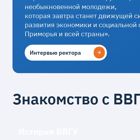
необыкновенной молодежи,
которая завтра станет движущей с
развития экономики и социальной
Приморья и всей страны».
Интервью ректора
Интервью ректора
Знакомство с ВВ
История ВВГУ