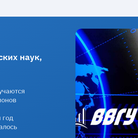
ских наук,
бучаются
ионов
 год
алось