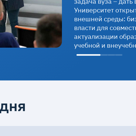
задача вуза – дать
Университет открыт
внешней среды: би
власти для совмест
актуализации обра
учебной и внеучеб
одня