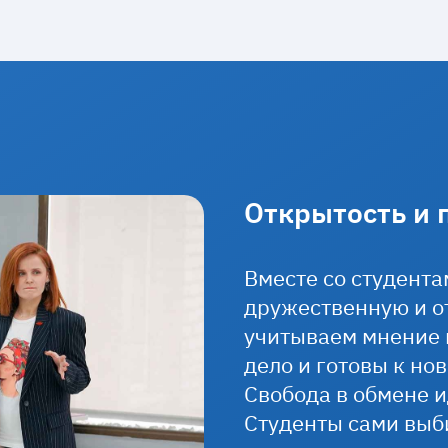
Открытость и 
Вместе со студент
дружественную и о
учитываем мнение 
дело и готовы к но
Свобода в обмене 
Студенты сами выб