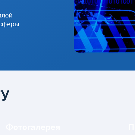
илой
 сферы
ГУ
Фотогалерея
П