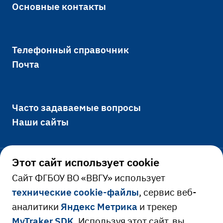
Основные контакты
Телефонный справочник
Почта
Голиков С. Ю. - Первый
проректор
Кандидат технических наук,
Часто задаваемые вопросы
доцент
Наши сайты
Этот сайт использует cookie
Официально
Cайт ФГБОУ ВО «ВВГУ» использует
технические cookie-файлы
, сервис веб-
Сведения об образовательной
аналитики
Яндекс Метрика
и трекер
Ресурсы и сервисы
организации
MyTraker SDK
. Используя этот сайт, вы