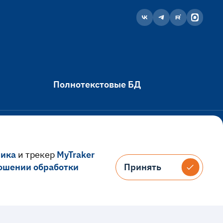
Полнотекстовые БД
рика
и трекер
MyTraker
Портал
ошении обработки
Принять
Принять
ельная
Оплата услуг банковской картой
Оплата договора об обучении
ания
Электронный кампус