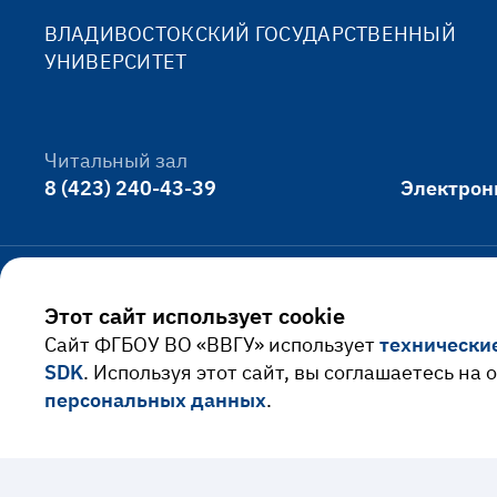
ВЛАДИВОСТОКСКИЙ ГОСУДАРСТВЕННЫЙ
УНИВЕРСИТЕТ
Читальный зал
8 (423) 240-43-39
Электрон
Официально
Этот сайт использует cookie
Cайт ФГБОУ ВО «ВВГУ» использует
технически
Сведения об образовательной
Противод
SDK
. Используя этот сайт, вы соглашаетесь на
организации
террориз
персональных данных
.
Сведения о доходах
Политика
руководителя
персонал