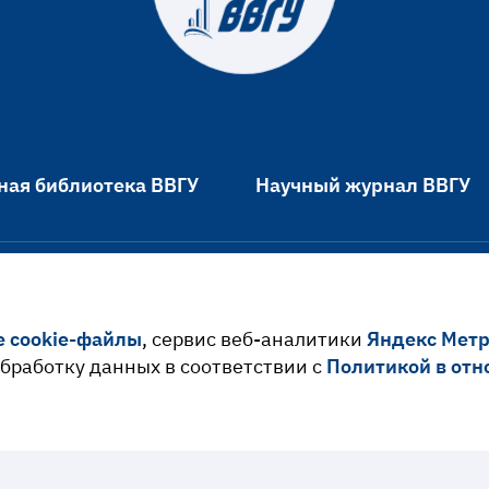
ная библиотека ВВГУ
Научный журнал ВВГУ
Ресурсы и сервисы
е cookie-файлы
, сервис веб-аналитики
Яндекс Мет
ействие идеологии
Расписание занятий
 обработку данных в соответствии с
Политикой в отн
ма и экстремизма
Электронная образоват
 в отношении обработки
среда
ьных данных
Проверка на заимствов