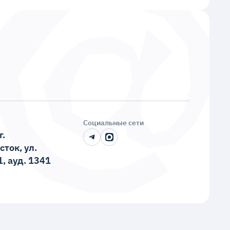
гопрофильной информационно-библиотечной
ательную среду региона и страны
ечивающих основные профессиональные
пособствующих достижению высокого уровня
Социальные сети
г.
ток, ул.
1, ауд. 1341