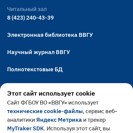
Читальный зал
8 (423) 240-43-39
Электронная библиотека ВВГУ
Научный журнал ВВГУ
Полнотекстовые БД
Этот сайт использует cookie
Официально
Cайт ФГБОУ ВО «ВВГУ» использует
технические cookie-файлы
, сервис веб-
Сведения об образовательной
аналитики
Яндекс Метрика
и трекер
Ресурсы и сервисы
организации
MyTraker SDK
. Используя этот сайт, вы