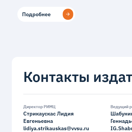
Подробнее
Подробнее
Контакты издат
Директор РИМЦ
Ведущий р
Стрикаускас Лидия
Шабуни
Евгеньевна
Геннадь
lidiya.strikauskas@vvsu.ru
IG.Shab