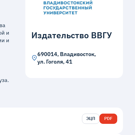
ва
ой и
Издательство ВВГУ
ии и
690014, Владивосток,
ул. Гоголя, 41
уза.
ЭЦП
PDF