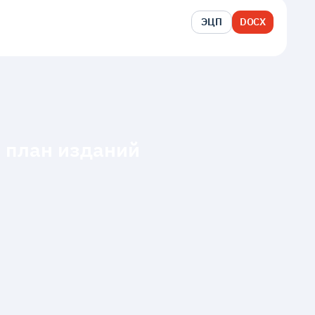
ЭЦП
DOCX
 план изданий