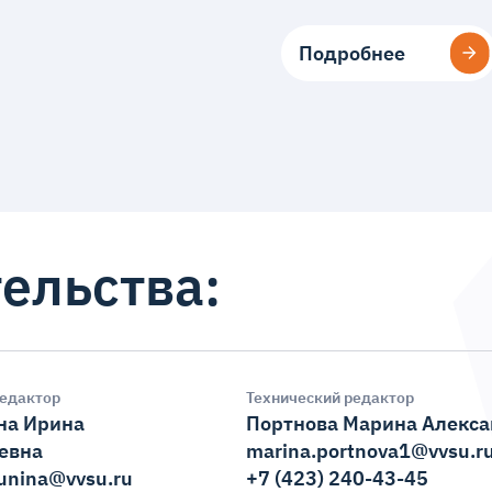
Подробнее
Подробнее
ельства:
едактор
Технический редактор
на Ирина
Портнова Марина Алекс
евна
marina.portnova1@vvsu.r
unina@vvsu.ru
+7 (423) 240-43-45