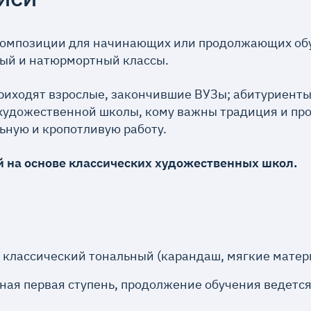
композиции для начинающих или продолжающих обу
ый и натюрмортный классы.
»; приходят взрослые, закончившие ВУЗы; абитуриен
ы художественной школы, кому важны традиция и пр
ельную и кропотливую работу.
й на основе классических художественных школ.
м классический тональный (карандаш, мягкие матер
ьная первая ступень, продолжение обучения ведетс