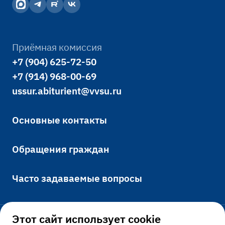
дисциплины.
Подробнее
Подробнее
спортивной деятельности
Подробнее
Подробнее
среди студентов,
Подробнее
Подробнее
преподавателей и
Приёмная комиссия
сотрудников, способствует
+7 (904) 625-72-50
гармоничному развитию
+7 (914) 968-00-69
ussur.abiturient@vvsu.ru
личности студента и
поддерживает мотивацию
Основные контакты
к здоровому образу жизни
Обращения граждан
Подробнее
Подробнее
Часто задаваемые вопросы
Этот сайт использует cookie
Официально