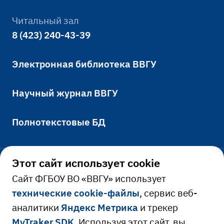
Читальный зал
8 (423) 240-43-39
Электронная библиотека ВВГУ
Научный журнал ВВГУ
Полнотекстовые БД
Этот сайт использует cookie
Официально
Cайт ФГБОУ ВО «ВВГУ» использует
технические cookie-файлы
, сервис веб-
Сведения об образовательной
аналитики
Яндекс Метрика
и трекер
Ресурсы и сервисы
организации
MyTraker SDK
. Используя этот сайт, вы