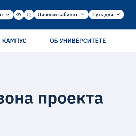
Личный кабинет
Путь для
ru
ru
Абитуриент
Абитуриента
en
Студент
Студента
cn
Сотрудника
КАМПУС
ОБ УНИВЕРСИТЕТЕ
Выпускника
зона проекта