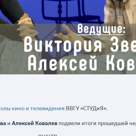
олы кино и телевидения
ВВГУ «СТУДиЯ».
ева
и
Алексей Ковалев
подвели итоги прошедшей не