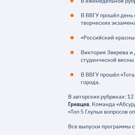
В еженедельной руб
В ВВГУ прошёл день 
творческих экзамена
«Российский красны
Виктория Зверева и 
студенческой весны
В ВВГУ прошёл «Тота
города.
В авторских рубриках: 1
Гревцев
. Команда «Абсур
«Топ 5 Глупых вопросов о
Все выпуски программы 