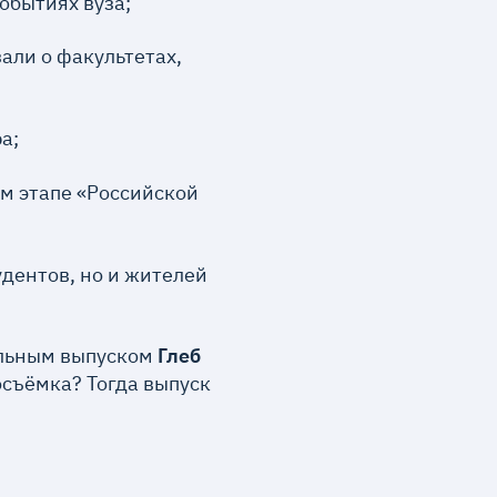
обытиях вуза;
али о факультетах,
а;
ом этапе «Российской
удентов, но и жителей
иальным выпуском
Глеб
осъёмка? Тогда выпуск