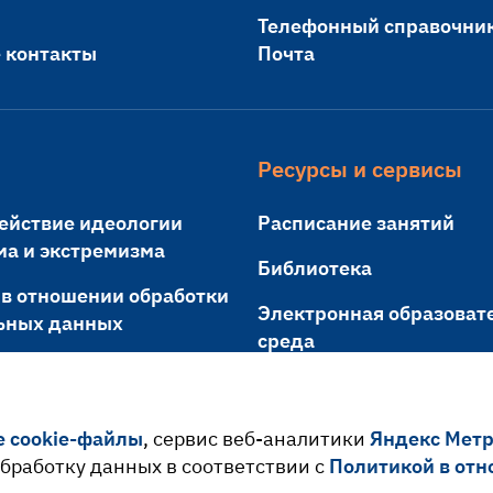
Телефонный справочни
 контакты
Почта
Ресурсы и сервисы
ействие идеологии
Расписание занятий
ма и экстремизма
Библиотека
 в отношении обработки
Электронная образоват
ьных данных
среда
я граждан
Проверка на заимствов
Документооборот
е cookie-файлы
, сервис веб-аналитики
Яндекс Мет
 обработку данных в соответствии с
Политикой в отн