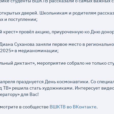
рике студенты ВШКТВ рассказали о самых важных с
открытых дверей. Школьникам и родителям рассказ
х и поступлении;
й крест» провёл акцию, приуроченную ко Дню донор
Диана Суханова заняли первое место в региональн
 2025» в медианоминации;
льный диктант», мероприятие собрало не только ст
2 апреля празднуется День космонавтики. Со спец
д ТВ» решила стать художниками. Интересует виде
ператору» для Вас!
смотрите в сообществе
ВШКТВ во ВКонтакте
.