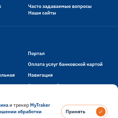
к
Часто задаваемые вопросы
Наши сайты
Портал
Оплата услуг банковской картой
ельная
Навигация
Электронный кампус
ания
рика
и трекер
MyTraker
ошении обработки
Принять
Принять