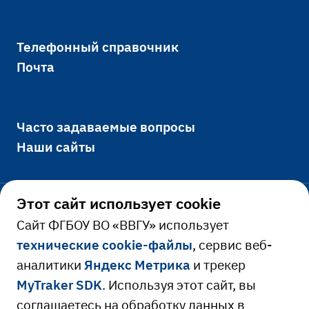
Телефонный справочник
Почта
Часто задаваемые вопросы
Наши сайты
Этот сайт использует cookie
Официально
Cайт ФГБОУ ВО «ВВГУ» использует
технические cookie-файлы
, сервис веб-
Сведения об образовательной
аналитики
Яндекс Метрика
и трекер
Ресурсы и сервисы
организации
MyTraker SDK
. Используя этот сайт, вы
Сведения о доходах руководителя
Расписание занятий
соглашаетесь на обработку данных в