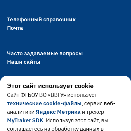
Телефонный справочник
Почта
Часто задаваемые вопросы
Наши сайты
Этот сайт использует cookie
Официально
Cайт ФГБОУ ВО «ВВГУ» использует
технические cookie-файлы
, сервис веб-
Сведения об образовательной
аналитики
Яндекс Метрика
и трекер
Ресурсы и сервисы
организации
MyTraker SDK
. Используя этот сайт, вы
Сведения о доходах руководителя
Расписание занятий
соглашаетесь на обработку данных в