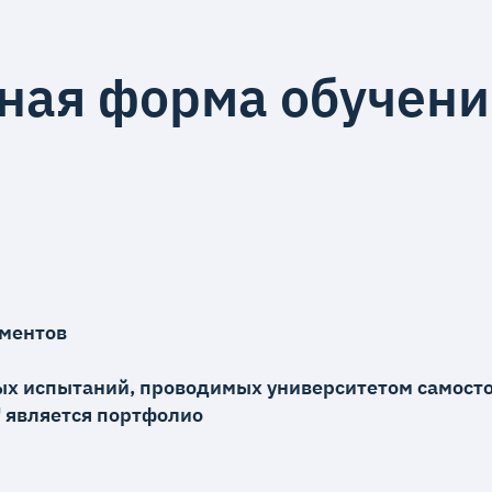
чная форма обучен
ментов
х испытаний, проводимых университетом самосто
 является портфолио