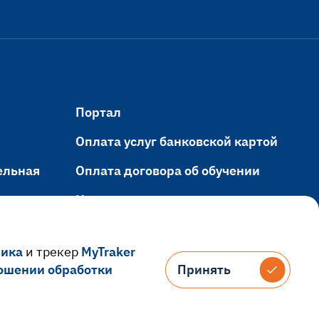
Портал
Оплата услуг банковской картой
ельная
Оплата договора об обучении
Навигация
ания
Электронный кампус
рика
и трекер
MyTraker
ошении обработки
Принять
Принять
Версия для слабовидящих