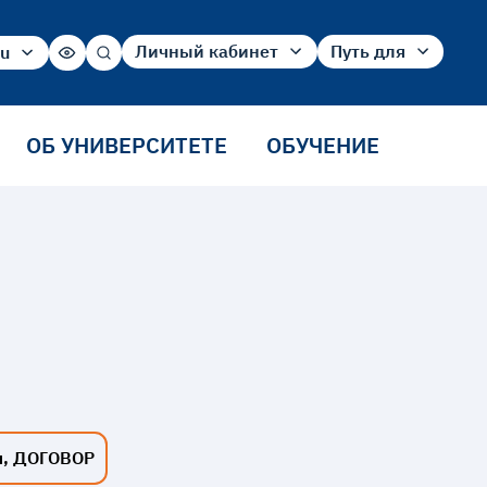
Личный кабинет
Путь для
ru
ru
Абитуриент
Абитуриента
en
Студент
Студента
cn
Сотрудника
ОБ УНИВЕРСИТЕТЕ
ОБУЧЕНИЕ
Выпускника
я, ДОГОВОР