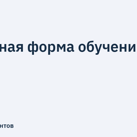
чная форма обуче
нтов