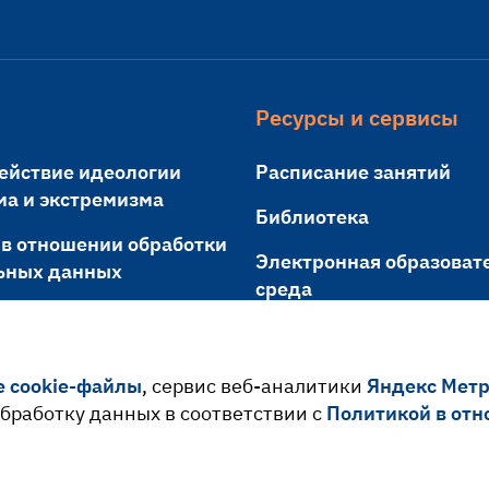
Ресурсы и сервисы
ействие идеологии
Расписание занятий
ма и экстремизма
Библиотека
 в отношении обработки
Электронная образоват
ьных данных
среда
я граждан
Проверка на заимствов
Документооборот
е cookie-файлы
, сервис веб-аналитики
Яндекс Мет
 обработку данных в соответствии с
Политикой в отн