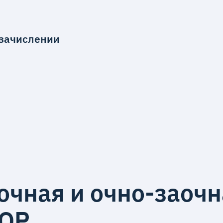
 зачислении
аочная и очно-заоч
ВОР