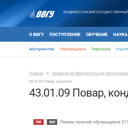
ВЛАДИВОСТОКСКИЙ ГОСУДАРСТВЕННЫЙ
О ВВГУ
ПОСТУПЛЕНИЕ
ОБУЧЕНИЕ
НАУКА
Абитуриентам
Обучающимся
Персоналу
Родит
Главная
Сведения об образовательной организаци
43.01.09 Повар, кондитер
43.01.09 Повар, ко
Режим занятий обучающихся 27.
PDF
ЭЦП