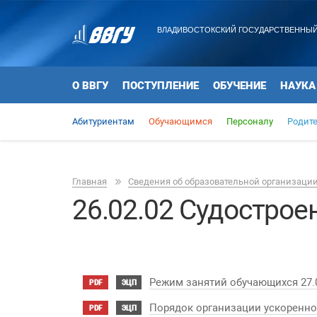
ВЛАДИВОСТОКСКИЙ ГОСУДАРСТВЕННЫЙ
О ВВГУ
ПОСТУПЛЕНИЕ
ОБУЧЕНИЕ
НАУКА
Абитуриентам
Обучающимся
Персоналу
Родит
Главная
Сведения об образовательной организаци
26.02.02 Судострое
Режим занятий обучающихся 27.
PDF
ЭЦП
Порядок организации ускоренно
PDF
ЭЦП