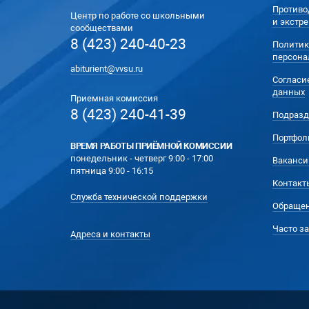
Противо
Центр по работе со школьными
и экстр
сообществами
8 (423) 240-40-23
Политик
персона
abiturient@vvsu.ru
Согласи
данных
Приемная комиссия
8 (423) 240-41-39
Подразд
Портфол
ВРЕМЯ РАБОТЫ ПРИЁМНОЙ КОМИССИИ
понедельник - четверг 9:00 - 17:00
Ваканси
пятница 9:00 - 16:15
Контакт
Служба технической поддержки
Обращен
Часто з
Адреса и контакты