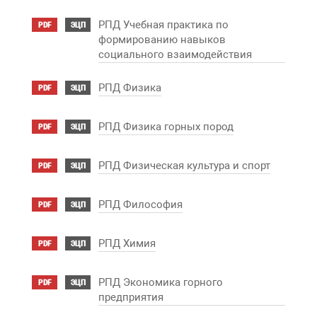
РПД Учебная практика по
PDF
ЭЦП
формированию навыков
социального взаимодействия
РПД Физика
PDF
ЭЦП
РПД Физика горных пород
PDF
ЭЦП
РПД Физическая культура и спорт
PDF
ЭЦП
РПД Философия
PDF
ЭЦП
РПД Химия
PDF
ЭЦП
РПД Экономика горного
PDF
ЭЦП
предприятия