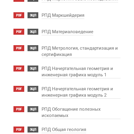
РПД Маркшейдерия
PDF
ЭЦП
РПД Материаловедение
PDF
ЭЦП
РПД Метрология, стандартизация и
PDF
ЭЦП
сертификация
РПД Начертательная геометрия и
PDF
ЭЦП
инженерная графика модуль 1
РПД Начертательная геометрия и
PDF
ЭЦП
инженерная графика модуль 2
РПД Обогащение полезных
PDF
ЭЦП
ископаемых
РПД Общая геология
PDF
ЭЦП