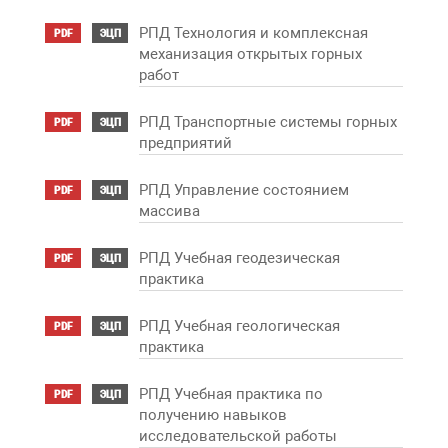
РПД Технология и комплексная
PDF
ЭЦП
механизация открытых горных
работ
РПД Транспортные системы горных
PDF
ЭЦП
предприятий
РПД Управление состоянием
PDF
ЭЦП
массива
РПД Учебная геодезическая
PDF
ЭЦП
практика
РПД Учебная геологическая
PDF
ЭЦП
практика
РПД Учебная практика по
PDF
ЭЦП
получению навыков
исследовательской работы