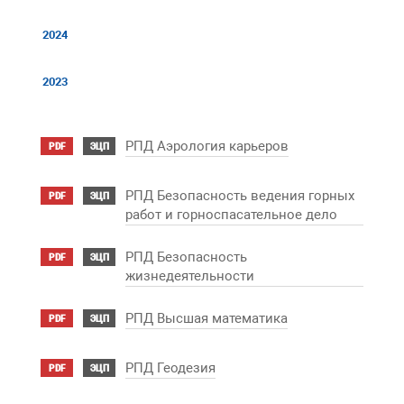
2024
2023
РПД Аэрология карьеров
PDF
ЭЦП
РПД Безопасность ведения горных
PDF
ЭЦП
работ и горноспасательное дело
РПД Безопасность
PDF
ЭЦП
жизнедеятельности
РПД Высшая математика
PDF
ЭЦП
РПД Геодезия
PDF
ЭЦП