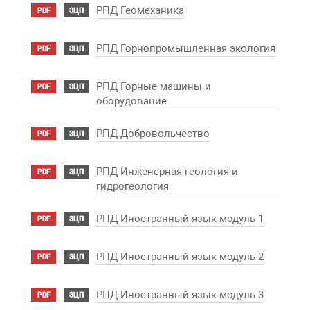
РПД Геомеханика
PDF
ЭЦП
РПД Горнопромышленная экология
PDF
ЭЦП
РПД Горные машины и
PDF
ЭЦП
оборудование
РПД Добровольчество
PDF
ЭЦП
РПД Инженерная геология и
PDF
ЭЦП
гидрогеология
РПД Иностранный язык модуль 1
PDF
ЭЦП
РПД Иностранный язык модуль 2
PDF
ЭЦП
РПД Иностранный язык модуль 3
PDF
ЭЦП