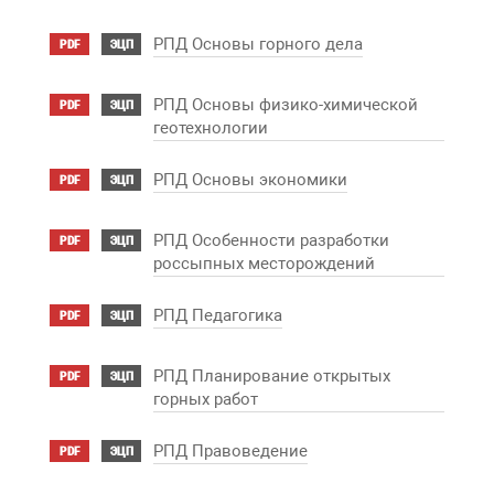
РПД Основы горного дела
PDF
ЭЦП
РПД Основы физико-химической
PDF
ЭЦП
геотехнологии
РПД Основы экономики
PDF
ЭЦП
РПД Особенности разработки
PDF
ЭЦП
россыпных месторождений
РПД Педагогика
PDF
ЭЦП
РПД Планирование открытых
PDF
ЭЦП
горных работ
РПД Правоведение
PDF
ЭЦП