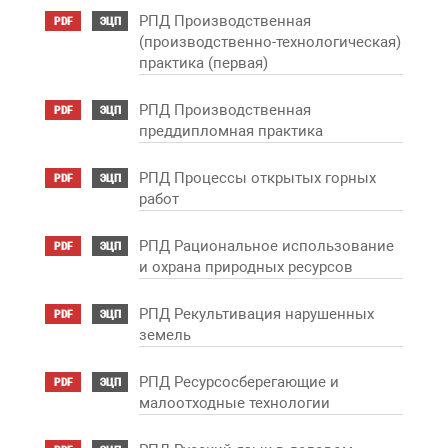
РПД Производственная
PDF
ЭЦП
(производственно-технологическая)
практика (первая)
РПД Производственная
PDF
ЭЦП
преддипломная практика
РПД Процессы открытых горных
PDF
ЭЦП
работ
РПД Рациональное использование
PDF
ЭЦП
и охрана природных ресурсов
РПД Рекультивация нарушенных
PDF
ЭЦП
земель
РПД Ресурсосберегающие и
PDF
ЭЦП
малоотходные технологии