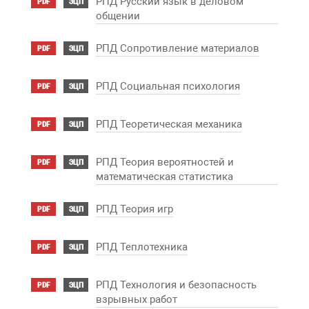
РПД Русский язык в деловом
PDF
ЭЦП
общении
РПД Сопротивление материалов
PDF
ЭЦП
РПД Социальная психология
PDF
ЭЦП
РПД Теоретическая механика
PDF
ЭЦП
РПД Теория вероятностей и
PDF
ЭЦП
математическая статистика
РПД Теория игр
PDF
ЭЦП
РПД Теплотехника
PDF
ЭЦП
РПД Технология и безопасность
PDF
ЭЦП
взрывных работ