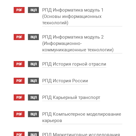
РПД Информатика модуль 1
PDF
ЭЦП
(Основы информационных
технологий)
РПД Информатика модуль 2
PDF
ЭЦП
(Информационно-
коммуникационные технологии)
РПД История горной отрасли
PDF
ЭЦП
РПД История России
PDF
ЭЦП
РПД Карьерный транспорт
PDF
ЭЦП
РПД Компьютерное моделирование
PDF
ЭЦП
карьеров
РПД Маркетинговые исследования
PDF
ЭЦП