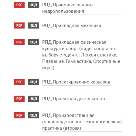
РПД Правовые основы
PDF
ЭЦП
недропользования
РПД Прикладная механика
PDF
ЭЦП
РПД Прикладная физическая
PDF
ЭЦП
культура и спорт (виды спорта по
выбору студента: Легкая атлетика,
Плавание, Гимнастика, Спортивные
игры)
РПД Проектирование карьеров
PDF
ЭЦП
РПД Проектная деятельность
PDF
ЭЦП
РПД Производственная
PDF
ЭЦП
(производственно-технологическая)
практика (вторая)