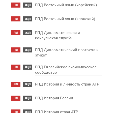
РПД Восточный язык (корейский)
PDF
ЭЦП
РПД Восточный язык (японский)
PDF
ЭЦП
РПД Дипломатическая и
PDF
ЭЦП
консульская служба
РПД Дипломатический протокол и
PDF
ЭЦП
этикет
РПД Евразийское экономическое
PDF
ЭЦП
сообщество
РПД История и личность стран АТР
PDF
ЭЦП
РПД История России
PDF
ЭЦП
РПД История стран АТР
PDF
ЭЦП