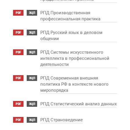
РПД Производственная
PDF
ЭЦП
профессиональная практика
РПД Русский язык в деловом
PDF
ЭЦП
общении
РПД Системы искусственного
PDF
ЭЦП
интеллекта в профессиональной
деятельности
РПД Современная внешняя
PDF
ЭЦП
политика РФ в контексте нового
миропорядка
РПД Статистический анализ данных
PDF
ЭЦП
РПД Страноведение
PDF
ЭЦП