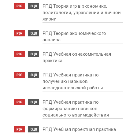
РПД Теория игр в экономике,
PDF
ЭЦП
политологии, управлении и личной
жизни
РПД Теория экономического
PDF
ЭЦП
анализа
РПД Учебная ознакомительная
PDF
ЭЦП
практика
РПД Учебная практика по
PDF
ЭЦП
получению навыков
исследовательской работы
РПД Учебная практика по
PDF
ЭЦП
формированию навыков
социального взаимодействия
РПД Учебная проектная практика
PDF
ЭЦП