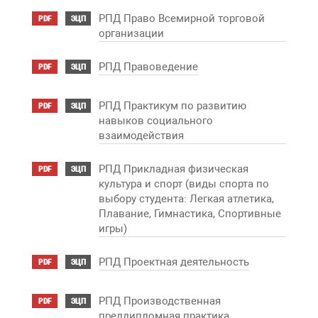
РПД Право Всемирной торговой
PDF
ЭЦП
организации
РПД Правоведение
PDF
ЭЦП
РПД Практикум по развитию
PDF
ЭЦП
навыков социального
взаимодействия
РПД Прикладная физическая
PDF
ЭЦП
культура и спорт (виды спорта по
выбору студента: Легкая атлетика,
Плавание, Гимнастика, Спортивные
игры)
РПД Проектная деятельность
PDF
ЭЦП
РПД Производственная
PDF
ЭЦП
преддипломная практика