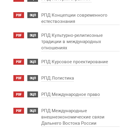
РПД Концепции современного
PDF
ЭЦП
естествознания
РПД Культурно-религиозные
PDF
ЭЦП
традиции в международных
отношениях
РПД Курсовое проектирование
PDF
ЭЦП
РПД Логистика
PDF
ЭЦП
РПД Международное право
PDF
ЭЦП
РПД Международные
PDF
ЭЦП
внешнеэкономические связи
Дальнего Востока России