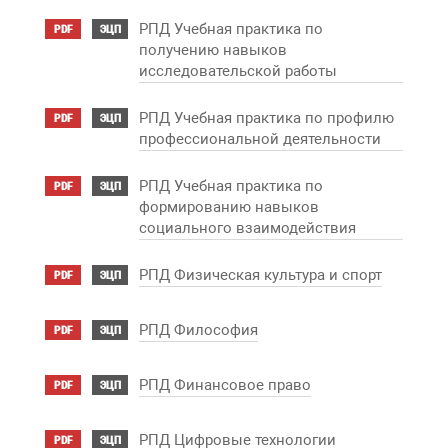
РПД Учебная практика по
PDF
ЭЦП
получению навыков
исследовательской работы
РПД Учебная практика по профилю
PDF
ЭЦП
профессиональной деятельности
РПД Учебная практика по
PDF
ЭЦП
формированию навыков
социального взаимодействия
РПД Физическая культура и спорт
PDF
ЭЦП
РПД Философия
PDF
ЭЦП
РПД Финансовое право
PDF
ЭЦП
РПД Цифровые технологии
PDF
ЭЦП