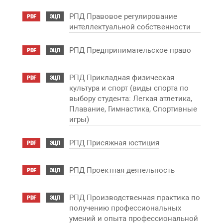
РПД Правовое регулирование
PDF
ЭЦП
интеллектуальной собственности
РПД Предпринимательское право
PDF
ЭЦП
РПД Прикладная физическая
PDF
ЭЦП
культура и спорт (виды спорта по
выбору студента: Легкая атлетика,
Плавание, Гимнастика, Спортивные
игры)
РПД Присяжная юстиция
PDF
ЭЦП
РПД Проектная деятельность
PDF
ЭЦП
РПД Производственная практика по
PDF
ЭЦП
получению профессиональных
умений и опыта профессиональной