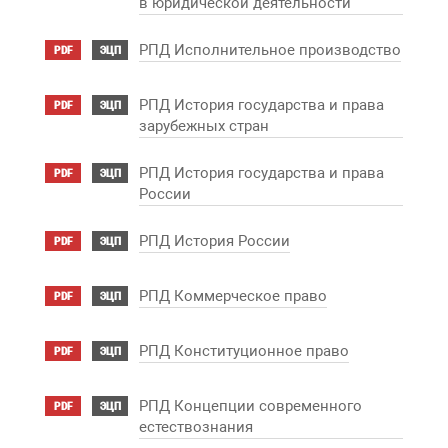
в юридической деятельности
РПД Исполнительное производство
PDF
ЭЦП
РПД История государства и права
PDF
ЭЦП
зарубежных стран
РПД История государства и права
PDF
ЭЦП
России
РПД История России
PDF
ЭЦП
РПД Коммерческое право
PDF
ЭЦП
РПД Конституционное право
PDF
ЭЦП
РПД Концепции современного
PDF
ЭЦП
естествознания