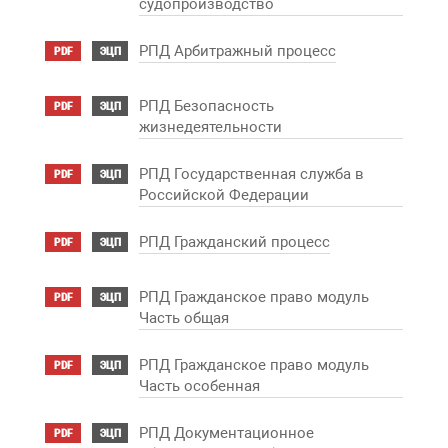
судопроизводство
РПД Арбитражный процесс
PDF
ЭЦП
РПД Безопасность
PDF
ЭЦП
жизнедеятельности
РПД Государственная служба в
PDF
ЭЦП
Российской Федерации
РПД Гражданский процесс
PDF
ЭЦП
РПД Гражданское право модуль
PDF
ЭЦП
Часть общая
РПД Гражданское право модуль
PDF
ЭЦП
Часть особенная
РПД Документационное
PDF
ЭЦП