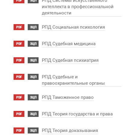
РПД Системы искусственного
PDF
ЭЦП
интеллекта в профессиональной
деятельности
РПД Социальная психология
PDF
ЭЦП
РПД Судебная медицина
PDF
ЭЦП
РПД Судебная психиатрия
PDF
ЭЦП
РПД Судебные и
PDF
ЭЦП
правоохранительные органы
РПД Таможенное право
PDF
ЭЦП
РПД Теория государства и права
PDF
ЭЦП
РПД Теория доказывания
PDF
ЭЦП