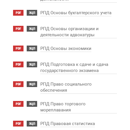
РПД Основы бухгалтерского учета
PDF
ЭЦП
РПД Основы организации и
PDF
ЭЦП
деятельности адвокатуры
РПД Основы экономики
PDF
ЭЦП
РПД Подготовка к сдаче и сдача
PDF
ЭЦП
государственного экзамена
РПД Право социального
PDF
ЭЦП
обеспечения
РПД Право торгового
PDF
ЭЦП
мореплавания
РПД Правовая статистика
PDF
ЭЦП