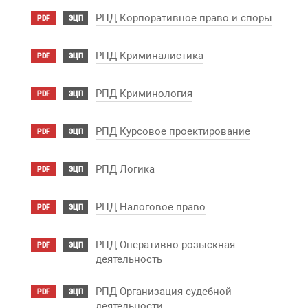
РПД Корпоративное право и споры
PDF
ЭЦП
РПД Криминалистика
PDF
ЭЦП
РПД Криминология
PDF
ЭЦП
РПД Курсовое проектирование
PDF
ЭЦП
РПД Логика
PDF
ЭЦП
РПД Налоговое право
PDF
ЭЦП
РПД Оперативно-розыскная
PDF
ЭЦП
деятельность
РПД Организация судебной
PDF
ЭЦП
деятельности