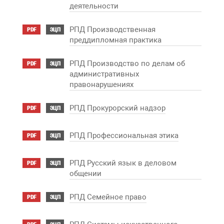
деятельности
РПД Производственная
PDF
ЭЦП
преддипломная практика
РПД Производство по делам об
PDF
ЭЦП
административных
правонарушениях
РПД Прокурорский надзор
PDF
ЭЦП
РПД Профессиональная этика
PDF
ЭЦП
РПД Русский язык в деловом
PDF
ЭЦП
общении
РПД Семейное право
PDF
ЭЦП