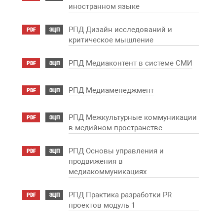
иностранном языке
РПД Дизайн исследований и
PDF
ЭЦП
критическое мышление
РПД Медиаконтент в системе СМИ
PDF
ЭЦП
РПД Медиаменеджмент
PDF
ЭЦП
РПД Межкультурные коммуникации
PDF
ЭЦП
в медийном пространстве
РПД Основы управления и
PDF
ЭЦП
продвижения в
медиакоммуникациях
РПД Практика разработки PR
PDF
ЭЦП
проектов модуль 1