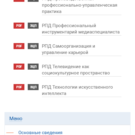
профессионально-управленческая
практика
РПД Профессиональный
PDF
ЭЦП
инструментарий медиаспециалиста
РПД Самоорганизация и
PDF
ЭЦП
управление карьерой
РПД Телевидение как
PDF
ЭЦП
социокультурное пространство
РПД Технологии искусственного
PDF
ЭЦП
интеллекта
Меню
Основные сведения