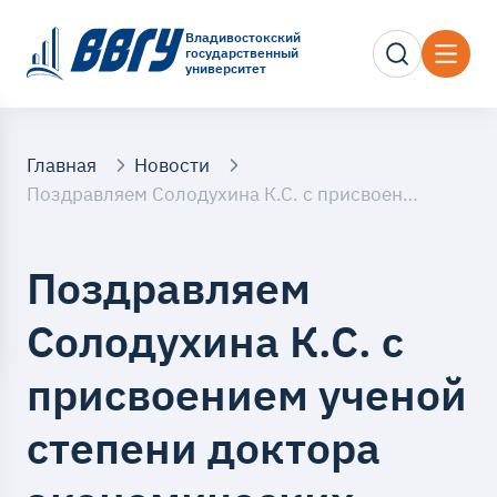
Владивостокский
государственный
университет
Главная
Новости
Поздравляем Солодухина К.С. с присвоением ученой степени доктора экономических наук.
Поздравляем
Солодухина К.С. с
присвоением ученой
степени доктора