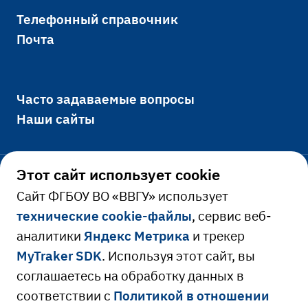
Телефонный справочник
Почта
Часто задаваемые вопросы
Наши сайты
Этот сайт использует cookie
Официально
Cайт ФГБОУ ВО «ВВГУ» использует
технические cookie-файлы
, сервис веб-
Сведения об образовательной
аналитики
Яндекс Метрика
и трекер
Ресурсы и сервисы
организации
MyTraker SDK
. Используя этот сайт, вы
Сведения о доходах руководителя
Расписание занятий
соглашаетесь на обработку данных в
соответствии с
Политикой в отношении
Противодействие коррупции
Библиотека