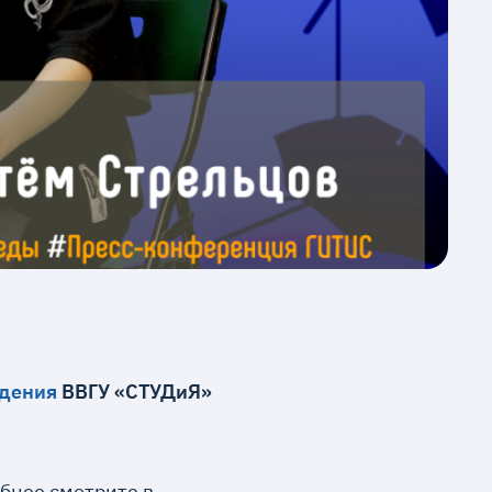
идения
ВВГУ «СТУДиЯ»
бнее смотрите в