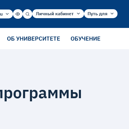
Личный кабинет
Путь для
ru
ru
Абитуриент
Абитуриента
en
Студент
Студента
cn
Сотрудника
ОБ УНИВЕРСИТЕТЕ
ОБУЧЕНИЕ
Выпускника
программы