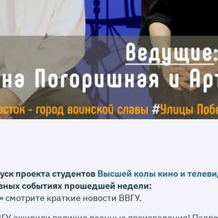
ск проекта студентов
Высшей колы кино и телев
лавных событиях прошедшей недели:
Ч» смотрите краткие новости ВВГУ.
ГУ оживили великие военные произведения! Подро