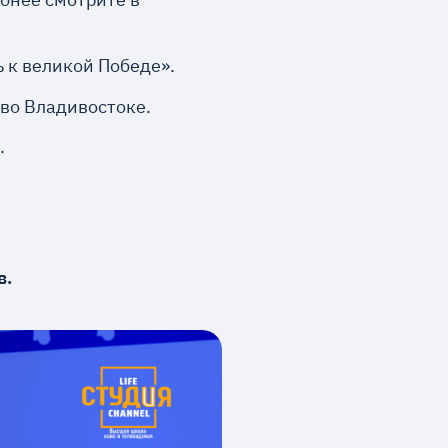
ь к великой Победе».
 во Владивостоке.
.
в.