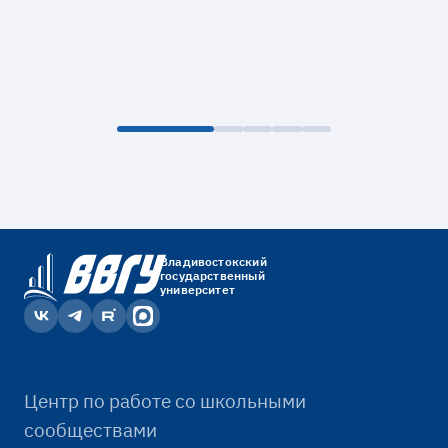
Владивостокский
государственный
университет
Центр по работе со школьными
сообществами