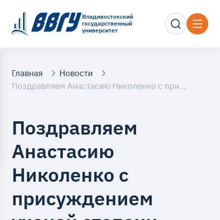
Владивостокский
государственный
университет
Главная
Новости
Поздравляем Анастасию Николенко с присуждением ученой степени доктора политических наук
Поздравляем
Анастасию
Николенко с
присуждением