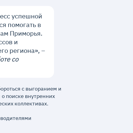
цесс успешной
ся помогать в
ам Приморья.
ссов и
его региона», –
оте со
бороться с выгоранием и
 о поиске внутренних
еских коллективах.
ководителями