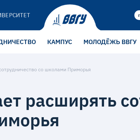
ИВЕРСИТЕТ
ДНИЧЕСТВО
КАМПУС
МОЛОДЁЖЬ ВВГУ
сотрудничество со школами Приморья
ет расширять со
риморья