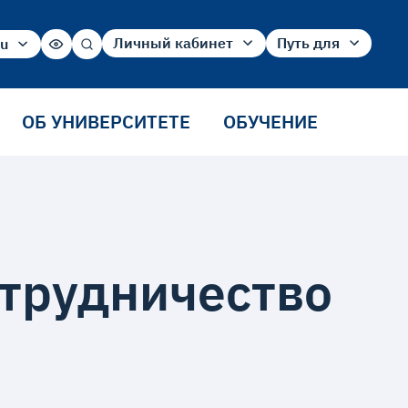
Личный кабинет
Путь для
ru
ru
Абитуриент
Абитуриента
en
Студент
Студента
cn
Сотрудника
ОБ УНИВЕРСИТЕТЕ
ОБУЧЕНИЕ
Выпускника
трудничество