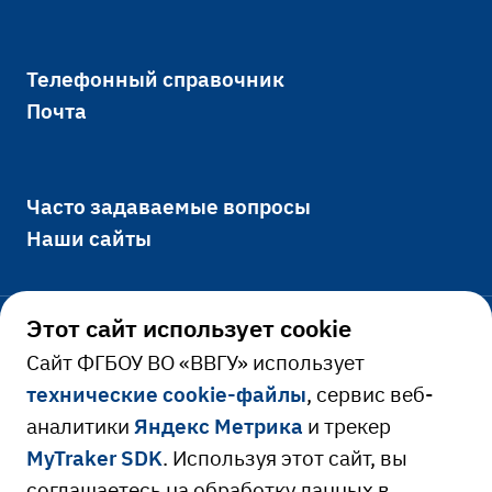
Телефонный справочник
Почта
Часто задаваемые вопросы
Наши сайты
Этот сайт использует cookie
Официально
Cайт ФГБОУ ВО «ВВГУ» использует
технические cookie-файлы
, сервис веб-
Сведения об образовательной
аналитики
Яндекс Метрика
и трекер
Ресурсы и сервисы
организации
MyTraker SDK
. Используя этот сайт, вы
Сведения о доходах руководителя
Расписание занятий
соглашаетесь на обработку данных в