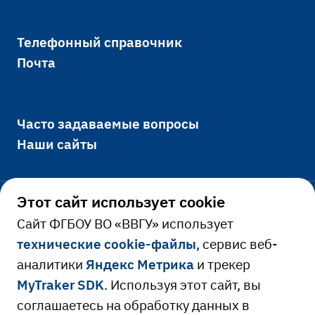
Телефонный справочник
Почта
Часто задаваемые вопросы
Наши сайты
Этот сайт использует cookie
Официально
Cайт ФГБОУ ВО «ВВГУ» использует
технические cookie-файлы
, сервис веб-
Сведения об образовательной
аналитики
Яндекс Метрика
и трекер
Ресурсы и сервисы
организации
MyTraker SDK
. Используя этот сайт, вы
Сведения о доходах руководителя
Расписание занятий
соглашаетесь на обработку данных в