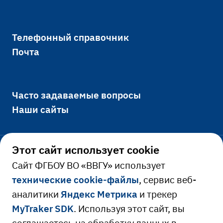
Телефонный справочник
Почта
Часто задаваемые вопросы
Наши сайты
Этот сайт использует cookie
Официально
Cайт ФГБОУ ВО «ВВГУ» использует
технические cookie-файлы
, сервис веб-
Сведения об образовательной
аналитики
Яндекс Метрика
и трекер
Ресурсы и сервисы
организации
MyTraker SDK
. Используя этот сайт, вы
Сведения о доходах руководителя
Расписание занятий
соглашаетесь на обработку данных в