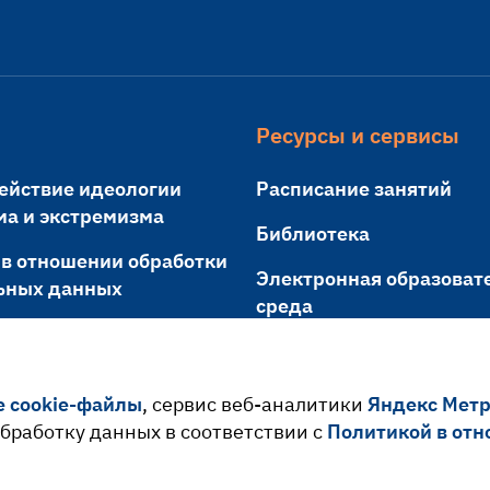
Ресурсы и сервисы
ействие идеологии
Расписание занятий
ма и экстремизма
Библиотека
 в отношении обработки
Электронная образоват
ьных данных
среда
я граждан
Проверка на заимствов
Документооборот
е cookie-файлы
, сервис веб-аналитики
Яндекс Мет
 обработку данных в соответствии с
Политикой в отн