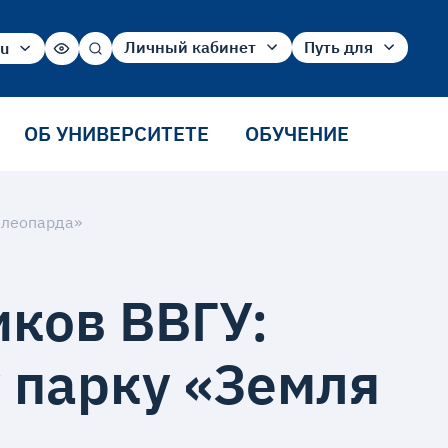
Личный кабинет
Путь для
ru
ru
Абитуриент
Абитуриента
en
Студент
Студента
cn
Сотрудника
ОБ УНИВЕРСИТЕТЕ
ОБУЧЕНИЕ
Выпускника
 леопарда»
ков ВВГУ:
 парку «Земля