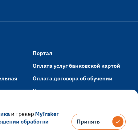
Портал
Оплата услуг банковской картой
ельная
Оплата договора об обучении
Навигация
ания
Электронный кампус
рика
и трекер
MyTraker
ошении обработки
Принять
Принять
Версия для слабовидящих