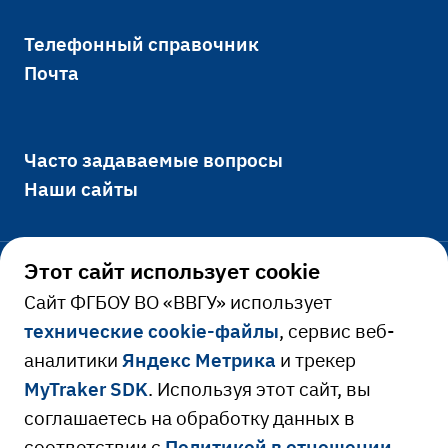
Телефонный справочник
Почта
Часто задаваемые вопросы
Наши сайты
Этот сайт использует cookie
Официально
Cайт ФГБОУ ВО «ВВГУ» использует
технические cookie-файлы
, сервис веб-
Сведения об образовательной
аналитики
Яндекс Метрика
и трекер
Ресурсы и сервисы
организации
MyTraker SDK
. Используя этот сайт, вы
Сведения о доходах руководителя
Расписание занятий
соглашаетесь на обработку данных в
соответствии с
Политикой в отношении