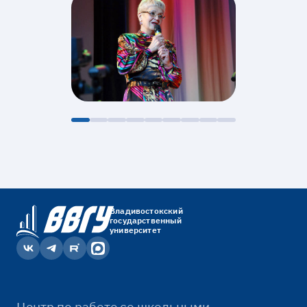
Владивостокский
государственный
университет
Центр по работе со школьными