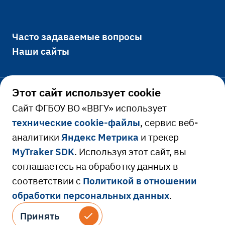
Часто задаваемые вопросы
Наши сайты
Этот сайт использует cookie
Официально
Cайт ФГБОУ ВО «ВВГУ» использует
технические cookie-файлы
, сервис веб-
Сведения об образовательной
аналитики
Яндекс Метрика
и трекер
Ресурсы и сервисы
организации
MyTraker SDK
. Используя этот сайт, вы
Сведения о доходах руководителя
Расписание занятий
соглашаетесь на обработку данных в
соответствии с
Политикой в отношении
Противодействие коррупции
Библиотека
обработки персональных данных
.
Версия для слабовидящих
Противодействие идеологии терроризма
Электронная образовательная среда
© 2026 Владивостокский государственный
Принять
Принять
и экстремизма
университет