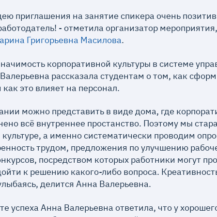
дею приглашения на занятие спикера очень позити
работодатель! - отметила организатор мероприятия
арина Григорьевна Масилова
.
значимость корпоративной культуры в системе упра
Валерьевна рассказала студентам о том, как сфор
 как это влияет на персонал.
ании можно представить в виде дома, где корпорат
нено всё внутреннее простанство. Поэтому мы стар
культуре, а именно систематически проводим опро
ренность трудом, предложения по улучшению рабочег
нкурсов, посредством которых работники могут про
дойти к решению какого-либо вопроса. Креативност
 улыбаясь, делится Анна Валерьевна.
ете успеха Анна Валерьевна ответила, что у хорош