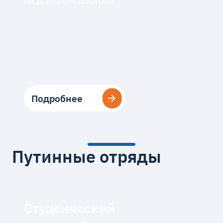
на Дальнем Востоке.
Подробнее
Подробнее
Путинные отряды
Студенческий