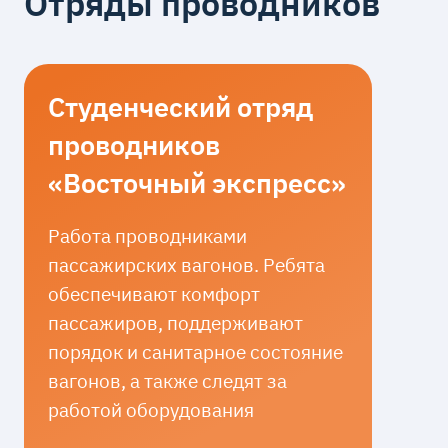
Отряды проводников
Студенческий отряд
проводников
«Восточный экспресс»
Работа проводниками
пассажирских вагонов. Ребята
обеспечивают комфорт
пассажиров, поддерживают
порядок и санитарное состояние
вагонов, а также следят за
работой оборудования