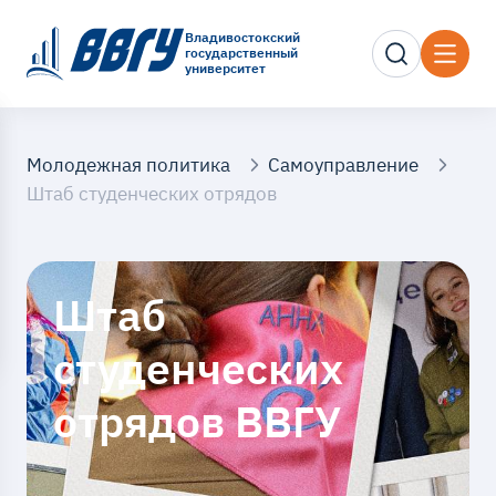
Владивостокский
государственный
университет
Молодежная политика
Самоуправление
Штаб студенческих отрядов
Штаб
студенческих
отрядов ВВГУ