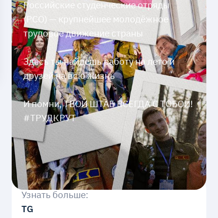
Российские студенческие отряды
(РСО) — крупнейшее молодёжное
трудовое движение страны
Здесь ты найдешь работу на лето и
друзей на всю жизнь
И помни, ТВОЙ ШТАБ ВСЕГДА С ТОБОЙ!
#ТРУДКРУТ
Узнать больше:
TG