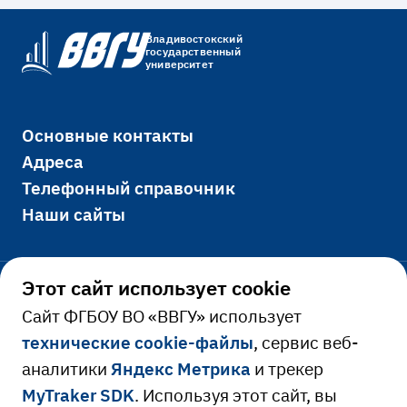
Владивостокский
государственный
университет
Основные контакты
Адреса
Телефонный справочник
Наши сайты
Этот сайт использует cookie
Официально
Cайт ФГБОУ ВО «ВВГУ» использует
технические cookie-файлы
, сервис веб-
Сведения об образовательной
аналитики
Яндекс Метрика
и трекер
Ресурсы и сервисы
организации
MyTraker SDK
. Используя этот сайт, вы