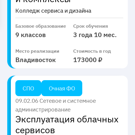
Уссурийск
Колледж
Колледж сервиса и дизайна
Владивосток
Находка
Базовое образование
Срок обучения
Академический колледж
9 классов
3 года 10 мес.
Форма обучения
Артем
Колледж сервиса и дизайна
Колледж информационных и
Место реализации
Стоимость в год
Очная
Владивосток
173000 ₽
креативных технологий
Технология обучения
Заочная
Институт заочного обучения
Дистанционная
СПО
Очная ФО
Применить
Применить
09.02.06 Сетевое и системное
администрирование
Эксплуатация облачных
сервисов