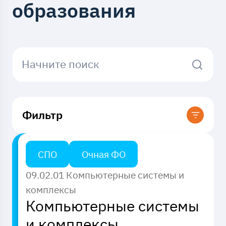
образования
Начните поиск
Фильтр
СПО
Очная ФО
Код направления
09.02.01 Компьютерные системы и
комплексы
Место реализации
Введите
Компьютерные системы
и комплексы