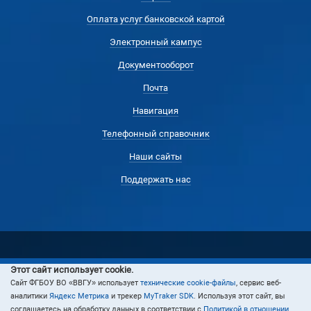
Оплата услуг банковской картой
Электронный кампус
Документооборот
Почта
Навигация
Телефонный справочник
Наши сайты
Поддержать нас
Этот сайт использует cookie.
© 2024 Владивостокский государственный университет
Cайт ФГБОУ ВО «ВВГУ» использует
технические cookie-файлы
, сервис веб-
аналитики
Яндекс Метрика
и трекер
MyTraker SDK
. Используя этот сайт, вы
соглашаетесь на обработку данных в соответствии с
Политикой в отношении