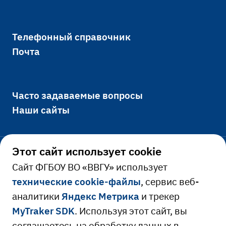
Телефонный справочник
Почта
Часто задаваемые вопросы
Наши сайты
Этот сайт использует cookie
Официально
Cайт ФГБОУ ВО «ВВГУ» использует
технические cookie-файлы
, сервис веб-
Сведения об образовательной
аналитики
Яндекс Метрика
и трекер
Ресурсы и сервисы
организации
MyTraker SDK
. Используя этот сайт, вы
Сведения о доходах руководителя
Расписание занятий
соглашаетесь на обработку данных в