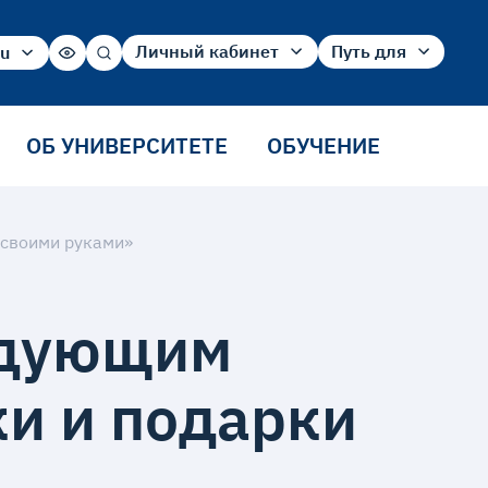
Личный кабинет
Путь для
ru
ru
Абитуриент
Абитуриента
en
Студент
Студента
cn
Сотрудника
ОБ УНИВЕРСИТЕТЕ
ОБУЧЕНИЕ
Выпускника
 своими руками»
едующим
и и подарки