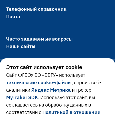
Телефонный справочник
Почта
Часто задаваемые вопросы
Наши сайты
Этот сайт использует cookie
Официально
Cайт ФГБОУ ВО «ВВГУ» использует
технические cookie-файлы
, сервис веб-
Сведения об образовательной
аналитики
Яндекс Метрика
и трекер
Ресурсы и сервисы
организации
MyTraker SDK
. Используя этот сайт, вы
Сведения о доходах руководителя
Расписание занятий
соглашаетесь на обработку данных в
соответствии с
Политикой в отношении
Противодействие коррупции