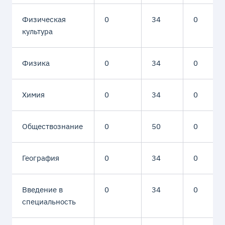
защиты Родины
защиты Родины
Физическая
0
34
0
культура
Физика
0
34
0
Химия
0
34
0
Обществознание
0
50
0
География
0
34
0
Введение в
0
34
0
специальность