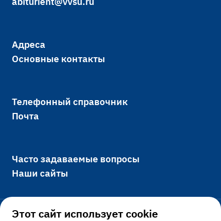
abiturient@vvsu.ru
Адреса
Основные контакты
Телефонный справочник
Почта
Часто задаваемые вопросы
Наши сайты
Этот сайт использует cookie
Официально