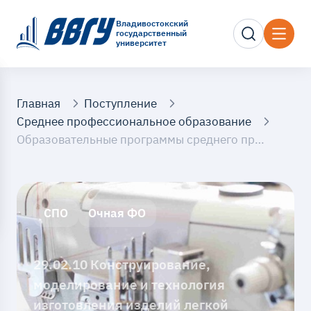
Владивостокский
государственный
университет
Главная
Поступление
Среднее профессиональное образование
Образовательные программы среднего профессионального образования (на базе 9 классов)
СПО
Очная ФО
29.02.10 Конструирование,
моделирование и технология
изготовления изделий легкой