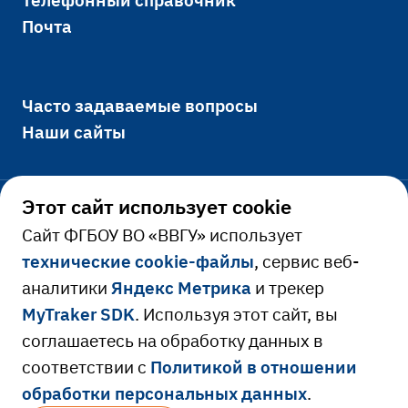
Почта
Часто задаваемые вопросы
Наши сайты
Этот сайт использует cookie
Официально
Cайт ФГБОУ ВО «ВВГУ» использует
технические cookie-файлы
, сервис веб-
Сведения об образовательной
аналитики
Яндекс Метрика
и трекер
Ресурсы и сервисы
организации
MyTraker SDK
. Используя этот сайт, вы
Сведения о доходах руководителя
Расписание занятий
соглашаетесь на обработку данных в
соответствии с
Политикой в отношении
Противодействие коррупции
Библиотека
обработки персональных данных
.
Версия для слабовидящих