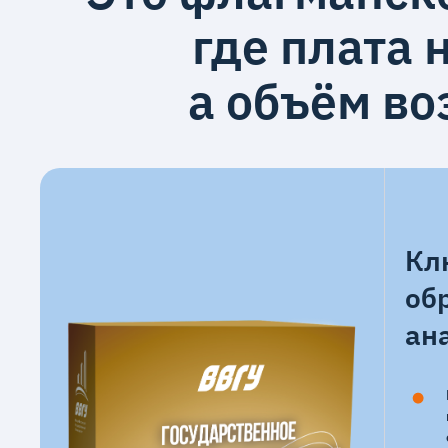
где плата н
а объём в
Кл
об
ан