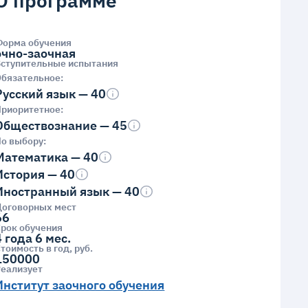
О программе
Форма обучения
очно-заочная
Вступительные испытания
Обязательное:
Русский язык — 40
Приоритетное:
Обществознание — 45
о выбору:
Математика — 40
История — 40
Иностранный язык — 40
Договорных мест
66
рок обучения
4 года 6 мес.
тоимость в год, руб.
150000
Реализует
Институт заочного обучения