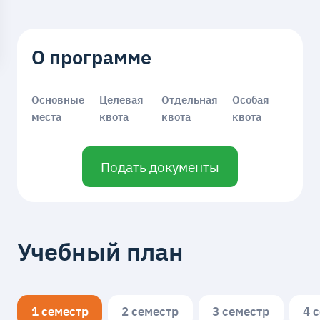
О программе
Основные
Целевая
Отдельная
Особая
места
квота
квота
квота
Подать документы
Учебный план
1 семестр
2 семестр
3 семестр
4 