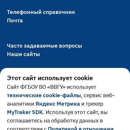
Телефонный справочник
Почта
Часто задаваемые вопросы
Наши сайты
Этот сайт использует cookie
Официально
Cайт ФГБОУ ВО «ВВГУ» использует
технические cookie-файлы
, сервис веб-
Сведения об образовательной
аналитики
Яндекс Метрика
и трекер
Ресурсы и сервисы
организации
MyTraker SDK
. Используя этот сайт, вы
Сведения о доходах руководителя
Расписание занятий
соглашаетесь на обработку данных в
соответствии с
Политикой в отношении