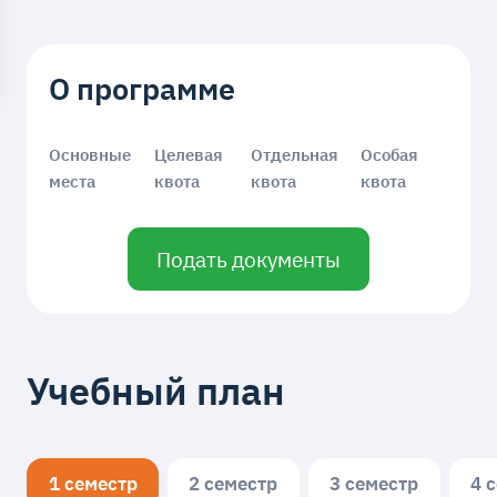
О программе
Основные
Целевая
Отдельная
Особая
места
квота
квота
квота
Подать документы
Учебный план
1 семестр
2 семестр
3 семестр
4 