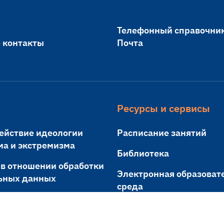
Телефонный справочни
 контакты
Почта
Ресурсы и сервисы
ействие идеологии
Расписание занятий
ма и экстремизма
Библиотека
 в отношении обработки
Электронная образоват
ьных данных
среда
я граждан
Проверка на заимствов