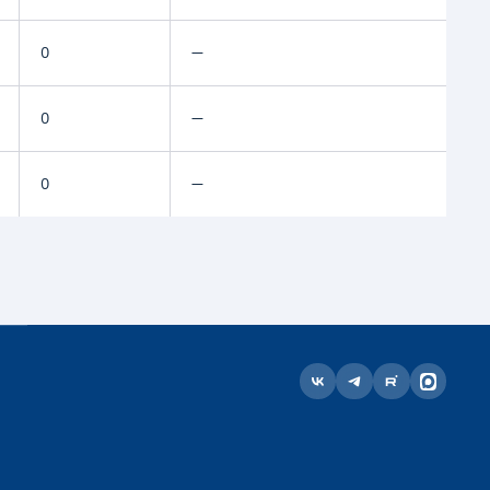
0
—
0
—
0
—