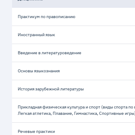
Практикум по правописанию
Дисциплина
Практикум по правописанию
Иностранный язык
Введение в литературоведение
Основы языкознания
История зарубежной литературы
Прикладная физическая культура и спорт (виды спорта по 
Речевые практики
История России
Фольклор
Возрастная анатомия, физиология и культура здоровья
Легкая атлетика, Плавание, Гимнастика, Спортивные игры
Иностранный язык
Введение в литературоведение
Основы языкознания
История зарубежной литературы
Прикладная физическая культура и спорт (виды спорта по 
Легкая атлетика, Плавание, Гимнастика, Спортивные игры
Речевые практики