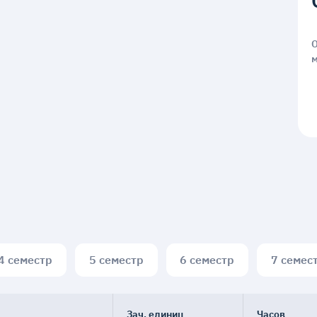
4 семестр
5 семестр
6 семестр
7 семес
Зач. единиц
Часов