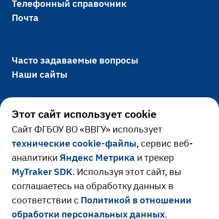
Телефонный справочник
Почта
Часто задаваемые вопросы
Наши сайты
Этот сайт использует cookie
Официально
Cайт ФГБОУ ВО «ВВГУ» использует
технические cookie-файлы
, сервис веб-
Сведения об образовательной
аналитики
Яндекс Метрика
и трекер
Ресурсы и сервисы
организации
MyTraker SDK
. Используя этот сайт, вы
Сведения о доходах руководителя
Расписание занятий
соглашаетесь на обработку данных в
соответствии с
Политикой в отношении
Противодействие коррупции
Библиотека
обработки персональных данных
.
Версия для слабовидящих