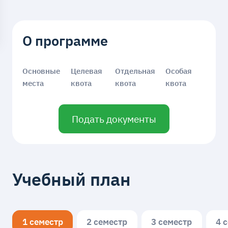
О программе
Основные
Целевая
Отдельная
Особая
места
квота
квота
квота
Подать документы
Учебный план
1 семестр
2 семестр
3 семестр
4 