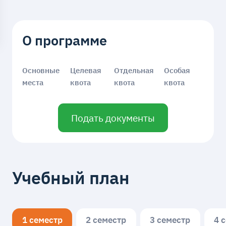
О программе
Основные
Целевая
Отдельная
Особая
места
квота
квота
квота
Подать документы
Учебный план
1 семестр
2 семестр
3 семестр
4 