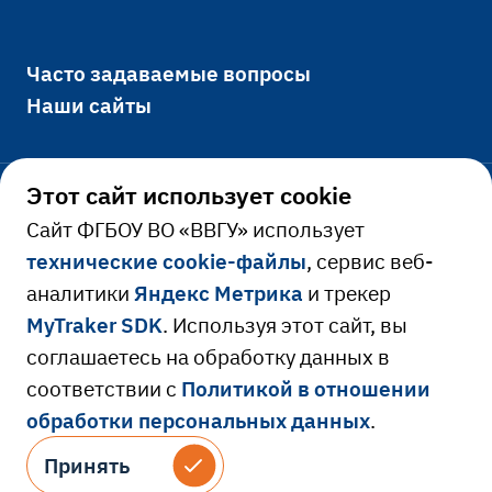
Часто задаваемые вопросы
Наши сайты
Этот сайт использует cookie
Официально
Cайт ФГБОУ ВО «ВВГУ» использует
технические cookie-файлы
, сервис веб-
Сведения об образовательной
аналитики
Яндекс Метрика
и трекер
Ресурсы и сервисы
организации
MyTraker SDK
. Используя этот сайт, вы
Сведения о доходах руководителя
Расписание занятий
соглашаетесь на обработку данных в
соответствии с
Политикой в отношении
Противодействие коррупции
Библиотека
обработки персональных данных
.
Версия для слабовидящих
Противодействие идеологии терроризма
Электронная образовательная среда
© 2026 Владивостокский государственный
Принять
Принять
и экстремизма
университет