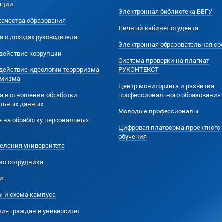
ации
Электронная библиотека ВВГУ
качества образования
Личный кабинет студента
я о доходах руководителя
Электронная образовательная ср
действие коррупции
Система проверки на плагиат
действие идеологии терроризма
РУКОНТЕКСТ
емизма
Центр мониторинга и развития
а в отношении обработки
профессионального образования
льных данных
Молодые профессионалы
е на обработку персональных
Цифровая платформа проектного
обучения
еления университета
ио сотрудника
и
ы и схема кампуса
ия граждан в университет