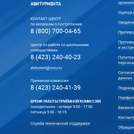
организ
АБИТУРИЕНТА
Оценка 
КОНТАКТ ЦЕНТР
Сведени
по вопросам о поступлении
8 (800) 700-04-65
Противо
Противо
Центр по работе со школьными
и экстр
сообществами
8 (423) 240-40-23
Политик
персона
abiturient@vvsu.ru
Согласи
данных
Приемная комиссия
8 (423) 240-41-39
Подразд
Портфол
ВРЕМЯ РАБОТЫ ПРИЁМНОЙ КОМИССИИ
понедельник - четверг 9:00 - 17:00
Ваканси
пятница 9:00 - 16:15
Контакт
Служба технической поддержки
Обращен